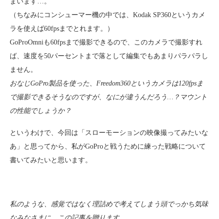
まいます…。
（ちなみにコンシューマー機の中では、Kodak SP360というカメ
ラを使えば60fpsまでとれます。）
GoProOmniも60fpsまで撮影できるので、このカメラで撮影すれ
ば、速度を50パーセントまで落として編集でもあまりパラパラし
ません。
おなじGoPro製品を使った、Freedom360というカメラは120fpsま
で撮影できるそうなのですが、なにが違うんだろう…？マウント
の性能でしょうか？
というわけで、今回は「スローモーションの映像撮ってみたいな
あ」と思ってから、私がGoProと戦うために練った戦略について
書いてみたいと思います。
私のような、感覚ではなく理詰めで考えてしまう頭でっかち気味
なみなさまに、この記事を贈ります…。