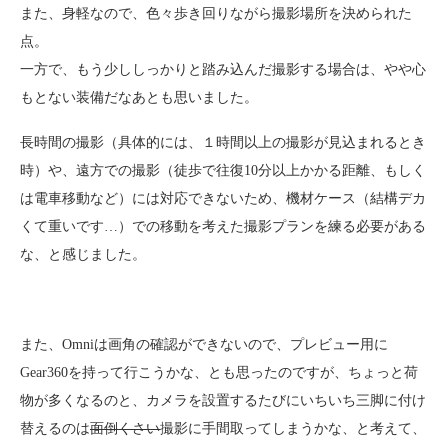
また、身軽なので、色々歩き回りながら撮影場所を決められた
点。
一方で、もう少ししっかりと踏み込んだ撮影する場合は、やや心
もとない装備だなあとも思いました。
長時間の撮影（具体的には、１時間以上の撮影が見込まれるとき
時）や、遠方での撮影（徒歩で往復10分以上かかる距離、もしく
は電車移動など）には対応できないため、機材ケース（結構デカ
くて重いです…）での移動を考えた撮影プランを練る必要がある
な、と感じました。
また、Omniは画角の確認ができないので、プレビュー用に
Gear360を持って行こうかな、とも思ったのですが、ちょっと荷
物が多くなるのと、カメラを設置するたびにいちいち三脚に付け
替えるのは
面倒くさい
撮影に手間取ってしまうかな、と考えて、