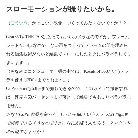
スローモーションが撮りたいから。
（
こういう
、かっこいい映像、つくってみたくないですか！？）
Gear360やTHETA Sはとってもいいカメラなのですが、フレーム
レートが30fpsなので、ない画をつくってフレームの間を埋めら
れる編集技術がないと編集でスローにしたときにパラパラしてし
まいます…。
（ちなみにコンシューマー機の中では、Kodak SP360というカメ
ラを使えば60fpsまでとれます。）
GoProOmniも60fpsまで撮影できるので、このカメラで撮影すれ
ば、速度を50パーセントまで落として編集でもあまりパラパラし
ません。
おなじGoPro製品を使った、Freedom360というカメラは120fpsま
で撮影できるそうなのですが、なにが違うんだろう…？マウント
の性能でしょうか？