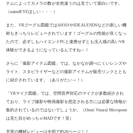
テムによってカメラの数が全然違うのは見ていて面白いです。
（nakedEYEほしい・・・）
また、VRゴーグル図鑑ではAH101やIDEALENDSなどの新しい機
材もきっちりレビューされています！ゴーグルの性能が良くなっ
たので、必ずしもハイエンドPCと連携せずとも没入感の高いVR
体験ができるようになっているんですね～！
さらに「撮影アイテム図鑑」では、なかなか調べにくいレンズや
ライト、スタビライザーなどの撮影アイテムが販売リンクととも
に紹介されています。（ありがたい～！）
「VRマイク図鑑」では、空間音声対応のマイクが多数紹介され
ており、ライブ撮影や映画撮影を想定される方には必要な情報が
集約されているのではないでしょうか。（Omni Vinaral Micropone
は見た目がめっちゃMADです！笑）
充実の機材レビューは全部で約20ページ！！