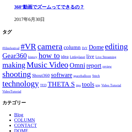
360°動画でズームってできるの？
2017年6月30日
タグ
camera
#VR
editing
Dome
column
#filmfestival
DiY
how to
Gear360
live
idea
history
Littleplanet
Live Streaming
Music Video
making
Omni
report
review
shooting
software
Shout360
spaceballoon
Stitch
technology
THETA S
tools
TED
tips
trip
Video Tutorial
VideoTutorial
カテゴリー
Blog
COLUMN
CONTACT
DOME