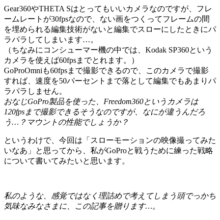
Gear360やTHETA Sはとってもいいカメラなのですが、フレ
ームレートが30fpsなので、ない画をつくってフレームの間
を埋められる編集技術がないと編集でスローにしたときにパ
ラパラしてしまいます…。
（ちなみにコンシューマー機の中では、Kodak SP360という
カメラを使えば60fpsまでとれます。）
GoProOmniも60fpsまで撮影できるので、このカメラで撮影
すれば、速度を50パーセントまで落として編集でもあまりパ
ラパラしません。
おなじGoPro製品を使った、Freedom360というカメラは
120fpsまで撮影できるそうなのですが、なにが違うんだろ
う…？マウントの性能でしょうか？
というわけで、今回は「スローモーションの映像撮ってみた
いなあ」と思ってから、私がGoProと戦うために練った戦略
について書いてみたいと思います。
私のような、感覚ではなく理詰めで考えてしまう頭でっかち
気味なみなさまに、この記事を贈ります…。