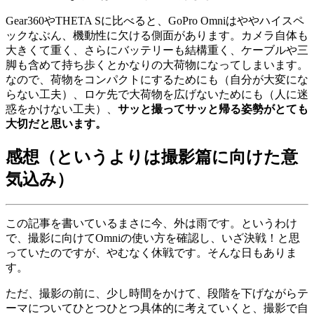
Gear360やTHETA Sに比べると、GoPro Omniはややハイスペ
ックなぶん、機動性に欠ける側面があります。カメラ自体も
大きくて重く、さらにバッテリーも結構重く、ケーブルや三
脚も含めて持ち歩くとかなりの大荷物になってしまいます。
なので、荷物をコンパクトにするためにも（自分が大変にな
らない工夫）、ロケ先で大荷物を広げないためにも（人に迷
惑をかけない工夫）、
サッと撮ってサッと帰る姿勢がとても
大切だと思います。
感想（というよりは撮影篇に向けた意
気込み）
この記事を書いているまさに今、外は雨です。というわけ
で、撮影に向けてOmniの使い方を確認し、いざ決戦！と思
っていたのですが、やむなく休戦です。そんな日もありま
す。
ただ、撮影の前に、少し時間をかけて、段階を下げながらテ
ーマについてひとつひとつ具体的に考えていくと、撮影で自