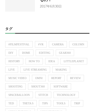
2017年6月30日
タグ
#FILMFESTIVAL
#VR
CAMERA
COLUMN
DIY
DOME
EDITING
GEAR360
HISTORY
HOW TO
IDEA
LITTLEPLANET
LIVE
LIVE STREAMING
MAKING
MUSIC VIDEO
OMNI
REPORT
REVIEW
SHOOTING
SHOUT360
SOFTWARE
SPACEBALLOON
STITCH
TECHNOLOGY
TED
THETA S
TIPS
TOOLS
TRIP