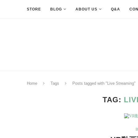
STORE
BLOG
ABOUT US
Q&A
CON
Home
Tags
Posts tagged with "Live Streaming"
TAG:
LI
B