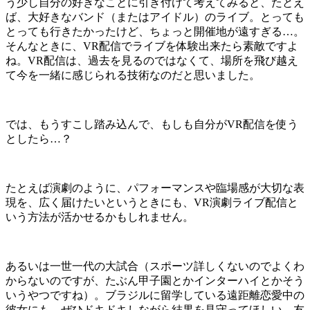
う少し自分の好きなことに引き付けて考えてみると、たとえ
ば、大好きなバンド（またはアイドル）のライブ。とっても
とっても行きたかったけど、ちょっと開催地が遠すぎる…。
そんなときに、VR配信でライブを体験出来たら素敵ですよ
ね。VR配信は、過去を見るのではなくて、場所を飛び越え
て今を一緒に感じられる技術なのだと思いました。
では、もうすこし踏み込んで、もしも自分がVR配信を使う
としたら…？
たとえば演劇のように、パフォーマンスや臨場感が大切な表
現を、広く届けたいというときにも、VR演劇ライブ配信と
いう方法が活かせるかもしれません。
あるいは一世一代の大試合（スポーツ詳しくないのでよくわ
からないのですが、たぶん甲子園とかインターハイとかそう
いうやつですね）。ブラジルに留学している遠距離恋愛中の
彼女にも、ぜひドキドキしながら結果を見守ってほしい。友