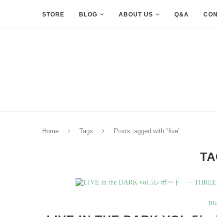
STORE
BLOG
ABOUT US
Q&A
CON
Home
Tags
Posts tagged with "live"
TA
Bl