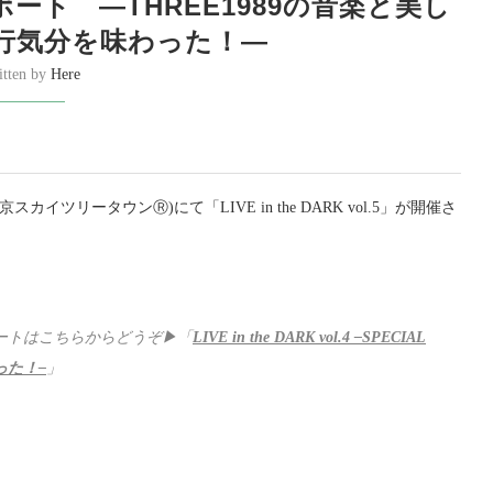
L.5レポート ―THREE1989の音楽と美し
行気分を味わった！―
itten by
Here
ツリータウンⓇ)にて「LIVE in the DARK vol.5」が開催さ
のレポートはこちらからどうぞ▶「
LIVE in the DARK vol.4 –SPECIAL
った！–
」
。