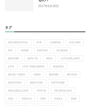
2017年6月30日
タグ
#FILMFESTIVAL
#VR
CAMERA
COLUMN
DIY
DOME
EDITING
GEAR360
HISTORY
HOW TO
IDEA
LITTLEPLANET
LIVE
LIVE STREAMING
MAKING
MUSIC VIDEO
OMNI
REPORT
REVIEW
SHOOTING
SHOUT360
SOFTWARE
SPACEBALLOON
STITCH
TECHNOLOGY
TED
THETA S
TIPS
TOOLS
TRIP