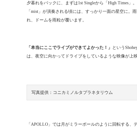
夕暮れをバックに、まずは1st Singleから「High Tim
「mist」が演奏される頃には、すっかり一面の星空に。雨
れ、ドームを雨粒が覆います。
「本当にここでライブができてよかった！」
というShoh
は、夜空に向かってドライブをしているような映像が上
写真提供：コニカミノルタプラネタリウム
「APOLLO」では月がミラーボールのように回転する