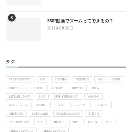
5
360°動画でズームってできるの？
2017年6月30日
タグ
#FILMFESTIVAL
#VR
CAMERA
COLUMN
DIY
DOME
EDITING
GEAR360
HISTORY
HOW TO
IDEA
LITTLEPLANET
LIVE
LIVE STREAMING
MAKING
MUSIC VIDEO
OMNI
REPORT
REVIEW
SHOOTING
SHOUT360
SOFTWARE
SPACEBALLOON
STITCH
TECHNOLOGY
TED
THETA S
TIPS
TOOLS
TRIP
VIDEO TUTORIAL
VIDEOTUTORIAL