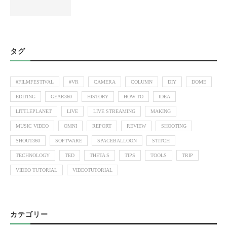
タグ
#FILMFESTIVAL
#VR
CAMERA
COLUMN
DIY
DOME
EDITING
GEAR360
HISTORY
HOW TO
IDEA
LITTLEPLANET
LIVE
LIVE STREAMING
MAKING
MUSIC VIDEO
OMNI
REPORT
REVIEW
SHOOTING
SHOUT360
SOFTWARE
SPACEBALLOON
STITCH
TECHNOLOGY
TED
THETA S
TIPS
TOOLS
TRIP
VIDEO TUTORIAL
VIDEOTUTORIAL
カテゴリー