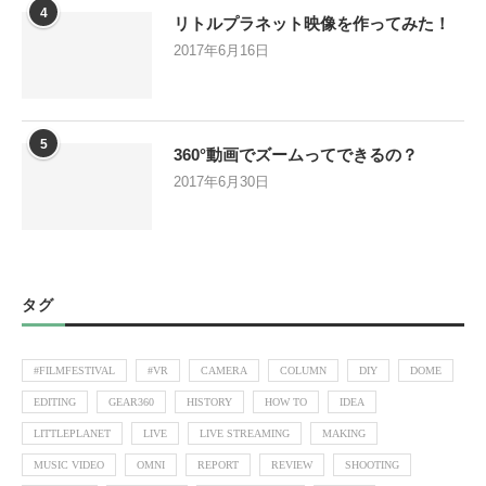
4
リトルプラネット映像を作ってみた！
2017年6月16日
5
360°動画でズームってできるの？
2017年6月30日
タグ
#FILMFESTIVAL
#VR
CAMERA
COLUMN
DIY
DOME
EDITING
GEAR360
HISTORY
HOW TO
IDEA
LITTLEPLANET
LIVE
LIVE STREAMING
MAKING
MUSIC VIDEO
OMNI
REPORT
REVIEW
SHOOTING