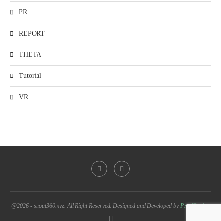
PR
REPORT
THETA
Tutorial
VR
@2026 - shout360.xyz. All Right Reserved. Designed and Developed by
PenciDesign