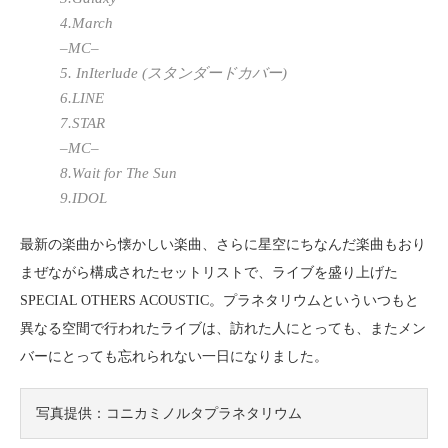
4.March
–MC–
5. InIterlude (スタンダードカバー)
6.LINE
7.STAR
–MC–
8.Wait for The Sun
9.IDOL
最新の楽曲から懐かしい楽曲、さらに星空にちなんだ楽曲もおり
まぜながら構成されたセットリストで、ライブを盛り上げた
SPECIAL OTHERS ACOUSTIC。プラネタリウムといういつもと
異なる空間で行われたライブは、訪れた人にとっても、またメン
バーにとっても忘れられない一日になりました。
写真提供：コニカミノルタプラネタリウム