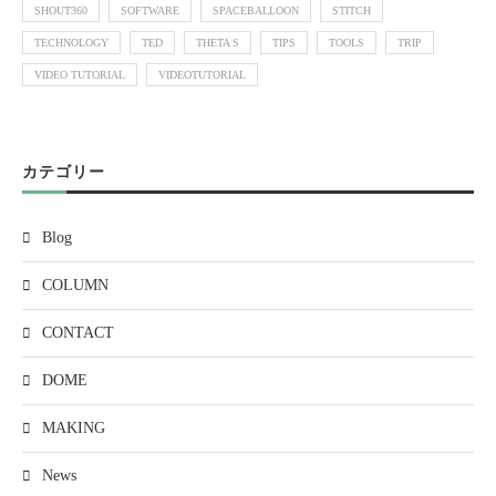
SHOUT360
SOFTWARE
SPACEBALLOON
STITCH
TECHNOLOGY
TED
THETA S
TIPS
TOOLS
TRIP
VIDEO TUTORIAL
VIDEOTUTORIAL
カテゴリー
Blog
COLUMN
CONTACT
DOME
MAKING
News