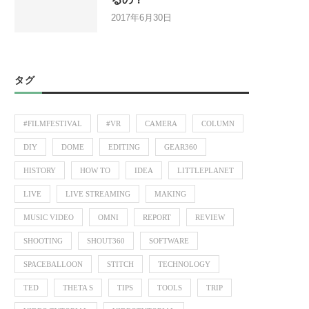
2017年6月30日
タグ
#FILMFESTIVAL
#VR
CAMERA
COLUMN
DIY
DOME
EDITING
GEAR360
HISTORY
HOW TO
IDEA
LITTLEPLANET
LIVE
LIVE STREAMING
MAKING
MUSIC VIDEO
OMNI
REPORT
REVIEW
SHOOTING
SHOUT360
SOFTWARE
SPACEBALLOON
STITCH
TECHNOLOGY
TED
THETA S
TIPS
TOOLS
TRIP