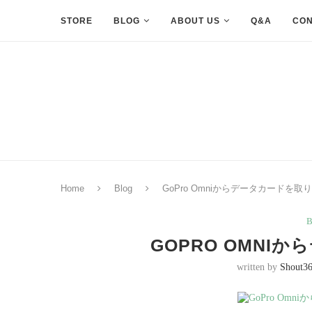
STORE
BLOG
ABOUT US
Q&A
CON
Home
Blog
GoPro Omniからデータカードを取
B
GOPRO OMNI
written by
Shout3