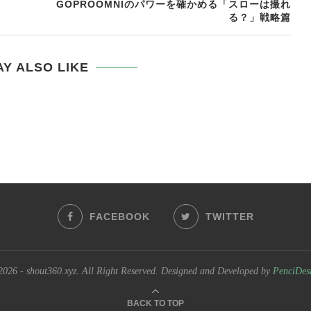
GOPROOMNIのパワーを確かめる「スローは撮れ
る？」戦略篇
Y ALSO LIKE
FACEBOOK
TWITTER
026 - shout360.xyz. All Right Reserved. Designed and Developed by
PenciDes
BACK TO TOP