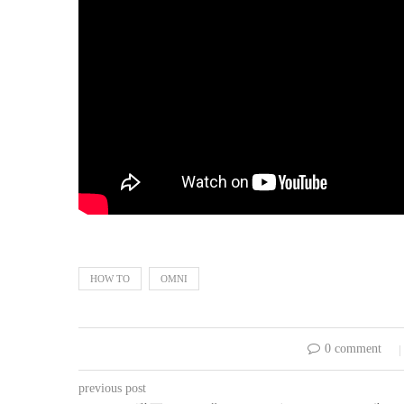
HOW TO
OMNI
0 comment
previous post