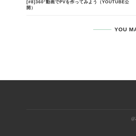
[#8]360°動画でPVを作ってみよう（YOUTUBE公
開）
YOU MA
@2