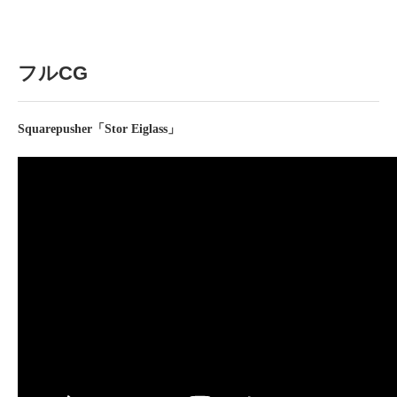
フルCG
Squarepusher「Stor Eiglass」