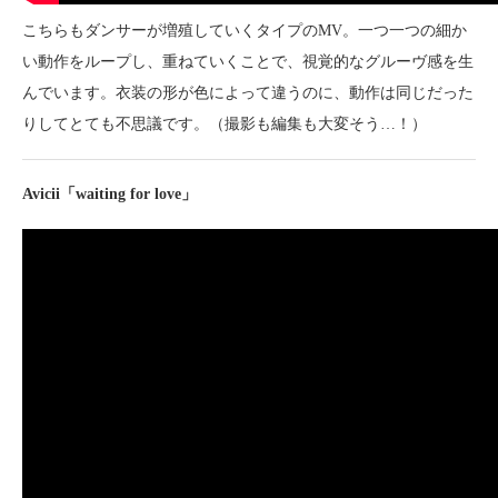
こちらもダンサーが増殖していくタイプのMV。一つ一つの細か
い動作をループし、重ねていくことで、視覚的なグルーヴ感を生
んでいます。衣装の形が色によって違うのに、動作は同じだった
りしてとても不思議です。（撮影も編集も大変そう…！）
Avicii「waiting for love」