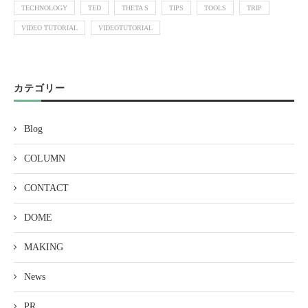
TECHNOLOGY
TED
THETA S
TIPS
TOOLS
TRIP
VIDEO TUTORIAL
VIDEOTUTORIAL
カテゴリー
Blog
COLUMN
CONTACT
DOME
MAKING
News
PR