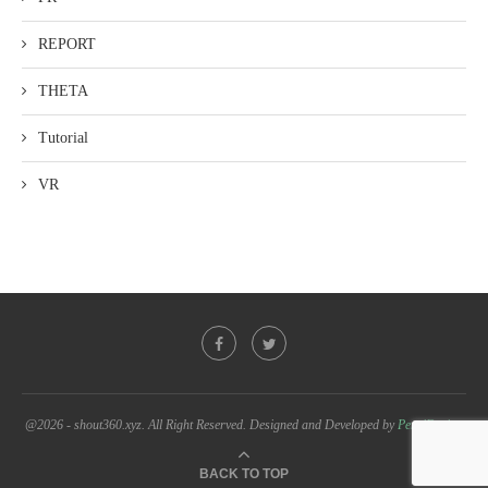
REPORT
THETA
Tutorial
VR
@2026 - shout360.xyz. All Right Reserved. Designed and Developed by
PenciDesign
BACK TO TOP