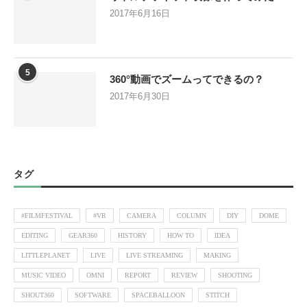
2017年6月16日
5
360°動画でズームってできるの？
2017年6月30日
タグ
#FILMFESTIVAL
#VR
CAMERA
COLUMN
DIY
DOME
EDITING
GEAR360
HISTORY
HOW TO
IDEA
LITTLEPLANET
LIVE
LIVE STREAMING
MAKING
MUSIC VIDEO
OMNI
REPORT
REVIEW
SHOOTING
SHOUT360
SOFTWARE
SPACEBALLOON
STITCH